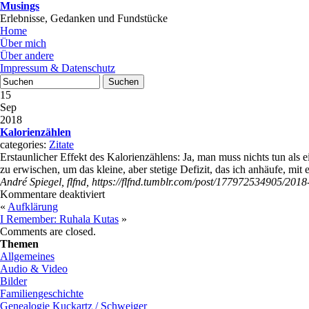
Musings
Erlebnisse, Gedanken und Fundstücke
Home
Über mich
Über andere
Impressum & Datenschutz
15
Sep
2018
Kalorienzählen
categories:
Zitate
Erstaunlicher Effekt des Kalorienzählens: Ja, man muss nichts tun als
zu erwischen, um das kleine, aber stetige Defizit, das ich anhäufe, mit
André Spiegel, flfnd, https://flfnd.tumblr.com/post/177972534905/201
Kommentare deaktiviert
«
Aufklärung
I Remember: Ruhala Kutas
»
Comments are closed.
Themen
Allgemeines
Audio & Video
Bilder
Familiengeschichte
Genealogie Kuckartz / Schweiger