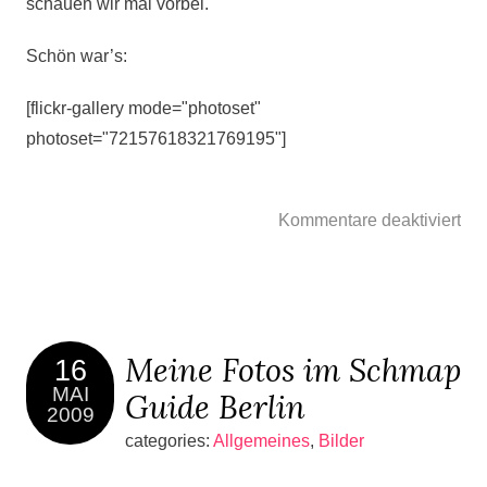
schauen wir mal vorbei.
Schön war’s:
[flickr-gallery mode="photoset"
photoset="72157618321769195"]
Kommentare deaktiviert
Meine Fotos im Schmap
16
MAI
Guide Berlin
2009
categories:
Allgemeines
,
Bilder