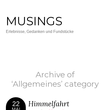
MUSINGS
Erlebnisse, Gedanken und Fundstücke
Archive of
‘Allgemeines’ category
Himmelfahrt
22
MAI