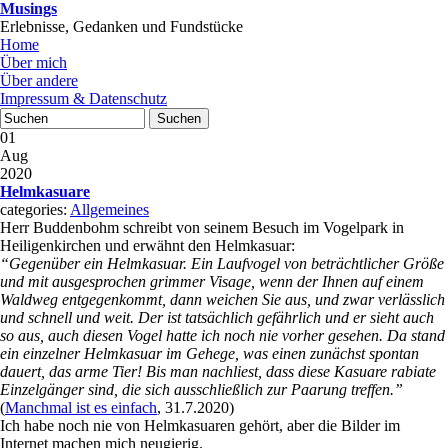
Musings
Erlebnisse, Gedanken und Fundstücke
Home
Über mich
Über andere
Impressum & Datenschutz
01
Aug
2020
Helmkasuare
categories:
Allgemeines
Herr Buddenbohm schreibt von seinem Besuch im Vogelpark in
Heiligenkirchen und erwähnt den Helmkasuar:
“Gegenüber ein Helmkasuar. Ein Laufvogel von beträchtlicher Größe
und mit ausgesprochen grimmer Visage, wenn der Ihnen auf einem
Waldweg entgegenkommt, dann weichen Sie aus, und zwar verlässlich
und schnell und weit. Der ist tatsächlich gefährlich und er sieht auch
so aus, auch diesen Vogel hatte ich noch nie vorher gesehen. Da stand
ein einzelner Helmkasuar im Gehege, was einen zunächst spontan
dauert, das arme Tier! Bis man nachliest, dass diese Kasuare rabiate
Einzelgänger sind, die sich ausschließlich zur Paarung treffen.”
(
Manchmal ist es einfach
, 31.7.2020)
Ich habe noch nie von Helmkasuaren gehört, aber die Bilder im
Internet machen mich neugierig.