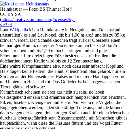
Helmkasuar — Foto: BS Thurner Hof /
CC BY-SA
(
https://creativecommons.org/licenses/by-
sa/3.0
)
Laut
Wikipedia
leben Helmkasuare in Neuguinea und Queensland
(Australien), es sind Laufvögel, die bis 1,90 m groß und bis zu 85 kg
schwer werden. Der Schädelknochen trägt auf der Oberseite einen
helmartigen Kamm, daher der Name. Sie können bis zu 50 km/h
schnell rennen und bis 1,50 m hoch springen und sind gute
Schwimmer. Ihre dreizehigen Füße besitzen scharfe Krallen; die
dolchartige innere Kralle wird bis zu 12 Zentimeter lang.
Eine wahre Kampfmaschine also, noch dazu sehr hübsch: Kopf und
Hals tragen keine Federn, die Haut ist leuchtend blau gefärbt, nur ein
Streifen an der Hinterseite des Halses und mehrere Hautlappen vorne
und hinten am Hals sind rot. Das Gefieder ist bei ausgewachsenen
Tieren glänzend schwarz.
Kämpferisch scheinen sie aber gar nicht zu sein, sie leben
weitestgehend einzeln und ernähren sich hauptsächlich von Früchten,
Pilzen, Insekten, Kleingetier und Eiern. Nur wenn die Vögel in die
Enge getrieben werden, teilen sie kräftige Tritte aus, und die können
dann wegen der langen, dolchartigen Krallen auch für einen Menschen
durchaus lebensgefährlich sein. Zusammenstöße mit Menschen gibt es
hauptsächlich, wenn diese die Kasuare füttern und der Vogel Futter
erwartet oder danach schnappt.