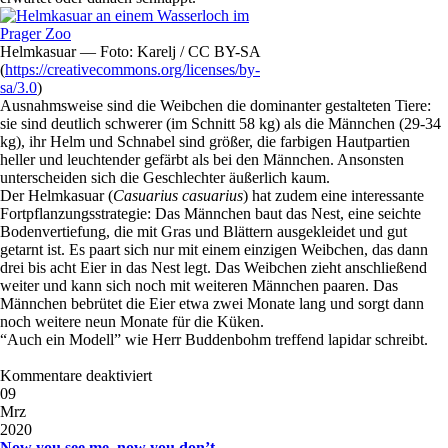
Helmkasuar — Foto: Karelj / CC BY-SA
(
https://creativecommons.org/licenses/by-
sa/3.0
)
Ausnahmsweise sind die Weibchen die dominanter gestalteten Tiere:
sie sind deutlich schwerer (im Schnitt 58 kg) als die Männchen (29-34
kg), ihr Helm und Schnabel sind größer, die farbigen Hautpartien
heller und leuchtender gefärbt als bei den Männchen. Ansonsten
unterscheiden sich die Geschlechter äußerlich kaum.
Der Helmkasuar (
Casuarius casuarius
) hat zudem eine interessante
Fortpflanzungsstrategie: Das Männchen baut das Nest, eine seichte
Bodenvertiefung, die mit Gras und Blättern ausgekleidet und gut
getarnt ist. Es paart sich nur mit einem einzigen Weibchen, das dann
drei bis acht Eier in das Nest legt. Das Weibchen zieht anschließend
weiter und kann sich noch mit weiteren Männchen paaren. Das
Männchen bebrütet die Eier etwa zwei Monate lang und sorgt dann
noch weitere neun Monate für die Küken.
“Auch ein Modell” wie Herr Buddenbohm treffend lapidar schreibt.
Kommentare deaktiviert
09
Mrz
2020
Now you see me, now you don’t